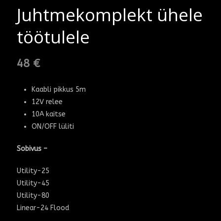
Juhtmekomplekt ühele
töötulele
48
€
Kaabli pikkus 5m
12V relee
10A kaitse
ON/OFF lüliti
Sobivus –
Utility-25
Utility-45
Utility-80
Linear-24 Flood