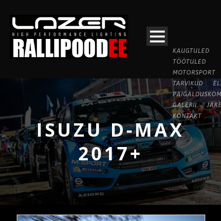
KAUGTULED
TÖÖTULED
MOTORSPORT
TARVIKUD
EL
PAIGALDUSKOM
GALERII
JÄR
KONTAKT
ISUZU D-MAX
2017+